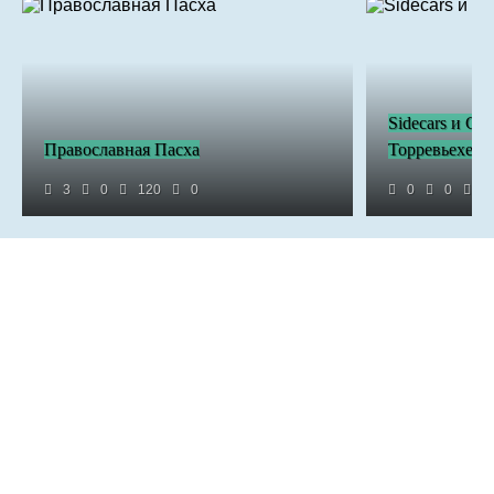
Sidecars и Ca
Православная Пасха
Торревьехе в
3
0
120
0
0
0
3