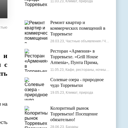
11.03.23, Климат, природа
Ремонт квартир и
стью
коммерческих помещений в
Торревьехе
28.03.23, Частные объявления / Частные мастера
Ресторан «Армения» в
о и
Торревьехе. «Grill House
Armenia», Пунта Прима,
м с
Испания
11.05.23, Кафе, рестораны, ночные клубы
ать
Солевые озера - природное
чудо Торревьехи
19.05.23, Климат, природа
и на
Колоритный рынок
Торревьехи! Посещение
обязательно!
сть
28.06.23, Базары