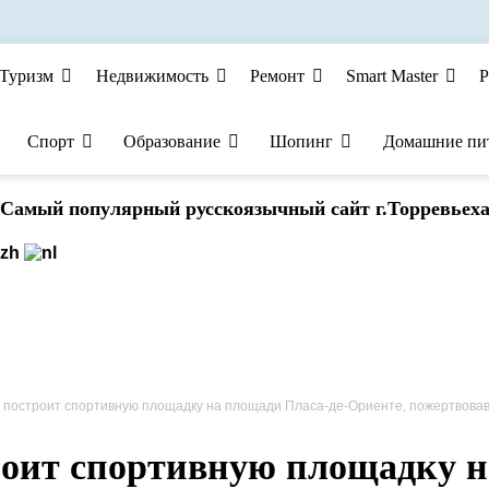
Туризм
Недвижимость
Ремонт
Smart Master
Р
Спорт
Образование
Шопинг
Домашние пи
Cамый популярный русскоязычный сайт г.Торревьех
остроит спортивную площадку на площади Пласа-де-Ориенте, пожертвовав зеленой зоно
роит спортивную площадку н