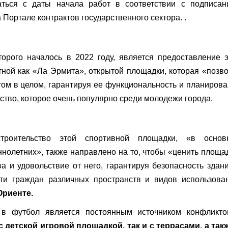
аться с даты начала работ в соответствии с подписан
а Портале контрактов государственного сектора. .
торого началось в 2022 году, является предоставление 
ной как «Ла Эрмита», открытой площадки, которая «позв
том в целом, гарантируя ее функциональность и планиров
ство, которое очень популярно среди молодежи города.
троительство этой спортивной площадки, «в основ
нолетних», также направлено на то, чтобы «ценить площа
а и удовольствие от него, гарантируя безопасность здан
ти граждан различных пространств и видов использова
Ориенте.
в футбол является постоянным источником конфликто
 с детской игровой площадкой, так и с террасами, а так