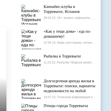
Каннабис-клубы в
Торревьехе, Испания
29.04.23, 18+: казино, кофешопы, стрип-бары
«Как у тещи дома» - еда по-
домашнему!
12.06.23, Кафе, рестораны, ночные клубы
Рыбалка в Торревьехе
11.03.23, Рыбалка / Водные развлечения
Долгосрочная аренда жилья в
Торревьехе: поиски, варианты
недвижимости на любой
бюджет
19.07.23, Полезная информация по недвижимости
Птицы города Торревьеха