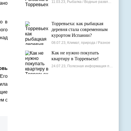
11.03.23, Рыбалка / Водные развлечения
рано
о в
Торревьеха: как рыбацкая
деревня стала современным
ного
курортом Испании?
 над
08.07.23, Климат, природа / Разное
Как не нужно покупать
квартиру в Торревьехе!
24.07.23, Полезная информация по недвижимости
овь
Его
ила
ющие
ем с