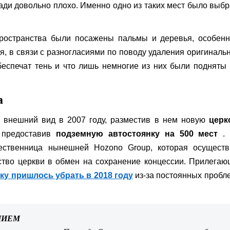
ди довольно плохо. Именно одно из таких мест было выб
пространства были посажены пальмы и деревья, особенн
я, в связи с разногласиями по поводу удаления оригиналь
беспечат тень и что лишь немногие из них были подняты
а
 внешний вид в 2007 году, разместив в нем новую
церк
 предоставив
подземную автостоянку на 500 мест
. 
шественница нынешней Hozono Group, которая осуществ
ство церкви в обмен на сохранение концессии. Прилега
ку пришлось убрать в 2018 году
из-за постоянных пробл
НИЕМ