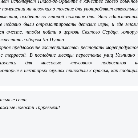
лет используют Пласа-де-Ориенте в качестве своего обычног
 помещении на лавочках в течение дня употребляют алкогольны
вленная, особенно во второй половине дня. Это единственны
де недавно были отремонтированы детские игры, и где многи
я вместе, чтобы пойти в церковь Святого Сердца, котору
 окрестить собором Ла-Пунта.
ярное предложение гостеприимства: рестораны морепродуктов
с террасой. В последние месяцы пересечение улиц Ульпиано 
ьзуется для массовых «тусовок» подростков н
которые в некоторых случаях приводили к дракам, как сообщил
иальные сети,
важные новости Торревьехи!