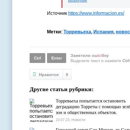
Источник
https://www.informacion.es/
Метки:
Торревьеха
,
Испания
,
новос
Заметили ош
Ы
бку
Ctrl
Enter
Выделите текст и нажмите
Ctr
Нравится
0
Другие статьи рубрики:
Торревьеха попытается остановить
деградацию Торреты с помощью зел
зон и общественных объектов.
23.07.23, Новости
Городской совет Сан-Мигель-де-Сал