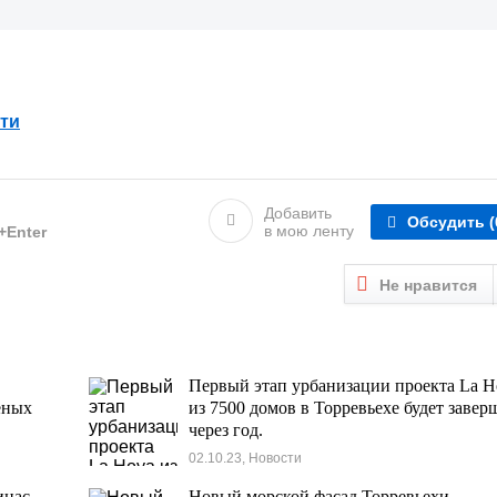
ти
Добавить
Обсудить
(
в мою ленту
l+Enter
Не нравится
Первый этап урбанизации проекта La H
ёных
из 7500 домов в Торревьехе будет завер
через год.
02.10.23, Новости
инас
Новый морской фасад Торревьехи