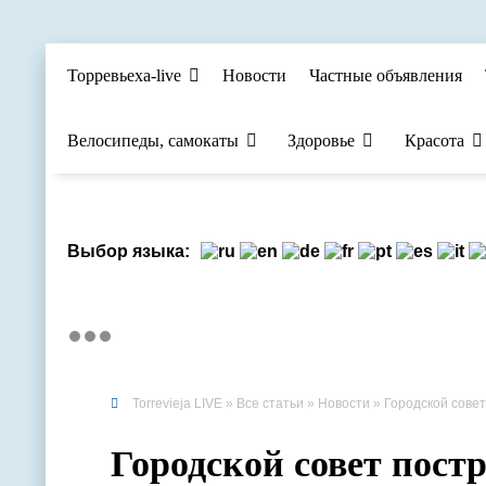
Торревьеха-live
Новости
Частные объявления
Велосипеды, самокаты
Здоровье
Красота
Выбор языка:
Torrevieja LIVE
»
Все статьи
»
Новости
» Городской совет п
Городской совет пост