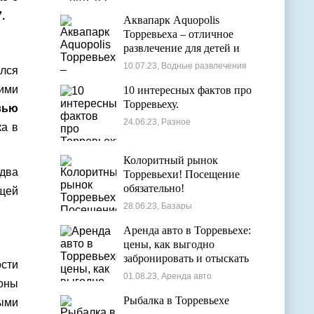
.
Аквапарк Aquopolis
Торревьеха – отличное
развлечение для детей и
взрослых
10.07.23, Водные развлечения
ился
ими
10 интересных фактов про
Торревьеху.
вью
24.06.23, Разное
а в
Колоритный рынок
едва
Торревьехи! Посещение
обязательно!
ящей
28.06.23, Базары
Аренда авто в Торревьехе:
цены, как выгодно
забронировать и отыскать
сти
лучшие варианты
01.08.23, Аренда авто
зоны
Рыбалка в Торревьехе
ыми