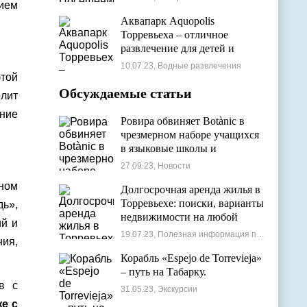
ием
Аквапарк Aquopolis
Торревьеха – отличное
развлечение для детей и
взрослых
10.07.23, Водные развлечения
этой
Обсуждаемые статьи
олит
ание
Ровира обвиняет Botànic в
чрезмерном наборе учащихся
в языковые школы и
проблемах с ассигнованиями
27.09.23, Новости
ном
Долгосрочная аренда жилья в
Торревьехе: поиски, варианты
дь»,
недвижимости на любой
ий и
бюджет
19.07.23, Полезная информация по недвижимости
ния,
Корабль «Espejo de Torrevieja»
– путь на Табарку.
в с
31.05.23, Экскурсии
же с