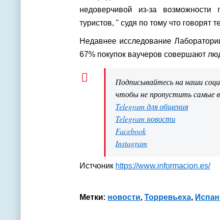
недоверчивой из-за возможности 
туристов, " судя по тому что говорят т
Недавнее исследование Лаборатории
67% покупок ваучеров совершают люд
Подписывайтесь на наши соц
чтобы не пропустить самые 
Telegram для общения
Telegram новости
Facebook
Instagram
Истчоник
https://www.informacion.es/
Метки:
новости
,
Торревьеха
,
Испан