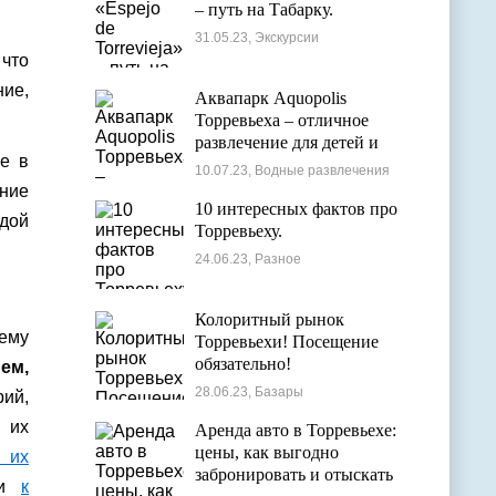
– путь на Табарку.
31.05.23, Экскурсии
 что
ние,
Аквапарк Aquopolis
Торревьеха – отличное
развлечение для детей и
е в
взрослых
10.07.23, Водные развлечения
ение
10 интересных фактов про
ждой
Торревьеху.
24.06.23, Разное
Колоритный рынок
тему
Торревьехи! Посещение
обязательно!
ем,
28.06.23, Базары
рий,
 их
Аренда авто в Торревьехе:
цены, как выгодно
 их
забронировать и отыскать
ли
к