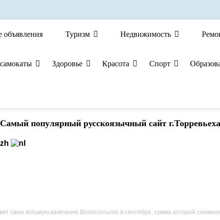
е объявления
Туризм
Недвижимость
Ремо
 самокаты
Здоровье
Красота
Спорт
Образов
Cамый популярный русскоязычный сайт г.Торревьех
т свою восьмую кампанию Bonoconsumo в сентябре, сумма которой снижена до 300 000 ев