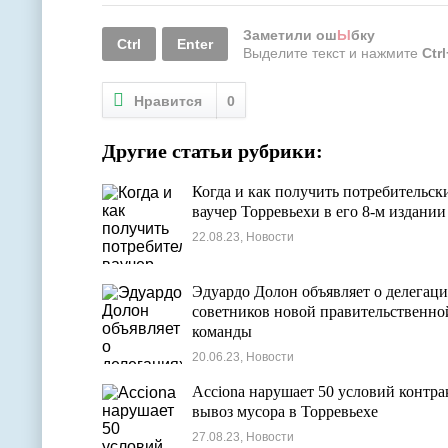
Заметили ош
Ы
бку
Ctrl
Enter
Выделите текст и нажмите
Ctr
Нравится
0
Другие статьи рубрики:
Когда и как получить потребительск
ваучер Торревьехи в его 8-м издании
22.08.23, Новости
Эдуардо Долон объявляет о делегаци
советников новой правительственно
команды
20.06.23, Новости
Acciona нарушает 50 условий контра
вывоз мусора в Торревьехе
27.08.23, Новости