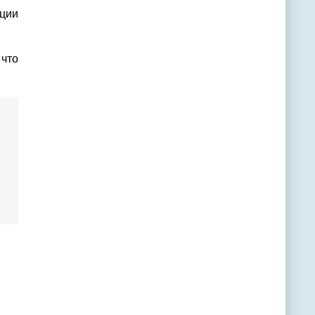
ции
 что