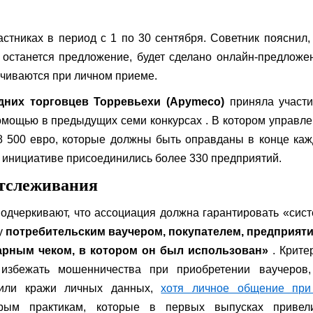
стниках в период с 1 по 30 сентября. Советник пояснил,
 останется предложение, будет сделано онлайн-предложе
анчиваются при личном приеме.
дних торговцев Торревьехи (Apymeco)
приняла участи
омощью в предыдущих семи конкурсах . В котором управл
8 500 евро, которые должны быть оправданы в конце ка
 инициативе присоединились более 330 предприятий.
отслеживания
подчеркивают, что ассоциация должна гарантировать «сис
у
потребительским ваучером, покупателем, предприяти
арным чеком, в котором он был использован»
. Крите
избежать мошенничества при приобретении ваучеров,
 или кражи личных данных,
хотя личное общение при
рым практикам, которые в первых выпусках приве