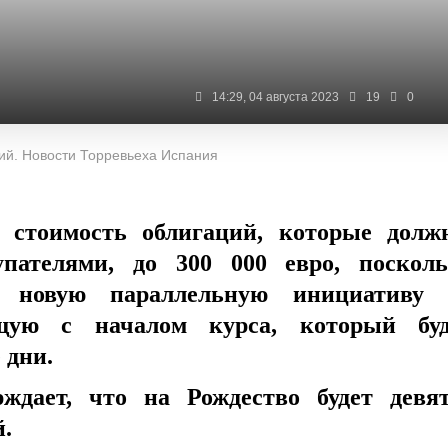
14:29, 04 августа 2023
19
0
й. Новости Торревьеха Испания
стоимость облигаций, которые долж
пателями, до 300 000 евро, посколь
т новую параллельную инициативу 
ющую с началом курса, который буд
 дни.
рждает, что на Рождество будет девя
й.