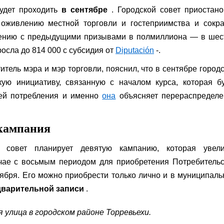
удет проходить
в сентябре
. Городской совет приостан
оживлению местной торговли и гостеприимства и сокра
ению с предыдущими призывами в полмиллиона — в шес
осла до 814 000 с субсидия от
Diputación
-.
итель мэра и мэр торговли, пояснил, что в сентябре город
ую инициативу, связанную с началом курса, которая б
ей потребления и именно
она
объясняет перераспределе
 кампания
 совет планирует девятую кампанию, которая увели
чае с восьмым периодом для приобретения Потребитель
нтября. Его можно приобрести только лично и в муниципал
едварительной записи
.
я улица в городском районе Торревьехи.