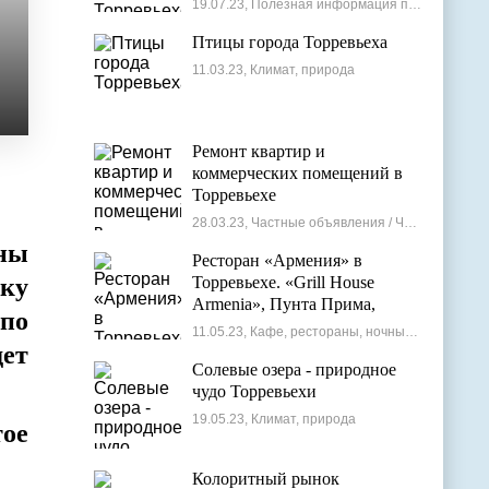
19.07.23, Полезная информация по недвижимости
Птицы города Торревьеха
11.03.23, Климат, природа
Ремонт квартир и
коммерческих помещений в
Торревьехе
28.03.23, Частные объявления / Частные мастера
ны
Ресторан «Армения» в
ку
Торревьехе. «Grill House
Armenia», Пунта Прима,
по
Испания
11.05.23, Кафе, рестораны, ночные клубы
ет
Солевые озера - природное
чудо Торревьехи
19.05.23, Климат, природа
тое
Колоритный рынок