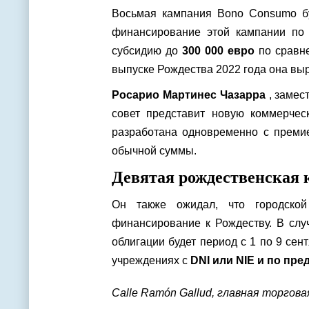
Восьмая кампания Bono Consumo б
финансирование этой кампании по 
субсидию до
300 000 евро
по сравн
выпуске Рождества 2022 года она выр
Росарио Мартинес Чазарра
, замест
совет представит новую коммерческ
разработана одновременно с преми
обычной суммы.
Девятая рождественская
Он также ожидал, что городской
финансирование к Рождеству. В слу
облигации будет период с 1 по 9 се
учреждениях с
DNI или NIE и по пр
Calle Ramón Gallud, главная торгова