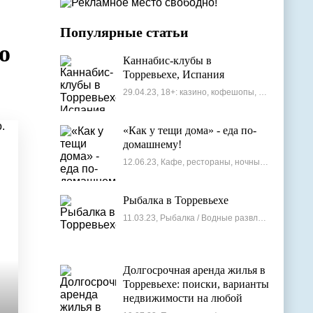
Популярные статьи
о
Каннабис-клубы в
Торревьехе, Испания
29.04.23, 18+: казино, кофешопы, стрип-бары
«Как у тещи дома» - еда по-
домашнему!
12.06.23, Кафе, рестораны, ночные клубы
Рыбалка в Торревьехе
11.03.23, Рыбалка / Водные развлечения
Долгосрочная аренда жилья в
Торревьехе: поиски, варианты
недвижимости на любой
бюджет