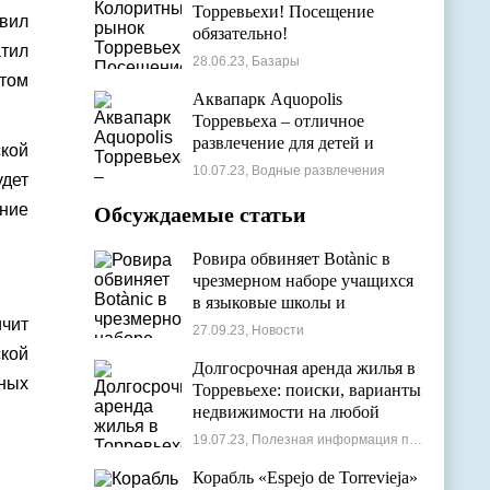
Торревьехи! Посещение
овил
обязательно!
тил
28.06.23, Базары
том
Аквапарк Aquopolis
Торревьеха – отличное
развлечение для детей и
ской
взрослых
10.07.23, Водные развлечения
удет
ние
Обсуждаемые статьи
Ровира обвиняет Botànic в
чрезмерном наборе учащихся
в языковые школы и
чит
проблемах с ассигнованиями
27.09.23, Новости
ской
Долгосрочная аренда жилья в
ьных
Торревьехе: поиски, варианты
недвижимости на любой
бюджет
19.07.23, Полезная информация по недвижимости
Корабль «Espejo de Torrevieja»