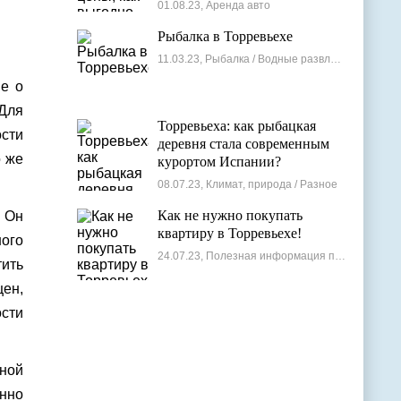
лучшие варианты
01.08.23, Аренда авто
Рыбалка в Торревьехе
11.03.23, Рыбалка / Водные развлечения
ие о
Для
Торревьеха: как рыбацкая
ости
деревня стала современным
о же
курортом Испании?
08.07.23, Климат, природа / Разное
Как не нужно покупать
 Он
квартиру в Торревьехе!
ого
24.07.23, Полезная информация по недвижимости
ить
цен,
ости
ной
нно