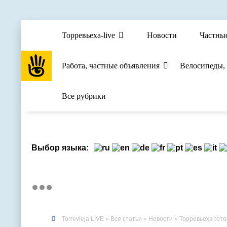
Торревьеха-live
Новости
Частны
Работа, частные объявления
Велосипеды,
Все рубрики
Выбор языка:
Torrevieja LIVE
»
Все статьи
»
Новости
» Торревьеха готови