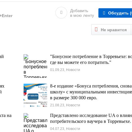
Добавить
Обсудить
(
в мою ленту
l+Enter
Не нравится
ий
"Бонусное потребление в Торревьехе: в
где вы можете его потратить."
01.09.23, Новости
ях
8-е издание «Бонуса потребления, снова
й
школу» с муниципальными инвестици
в размере 300 000 евро.
21.08.23, Новости
кта на
Представлено исследование UA о влия
потребительского ваучера в Торревьехе.
04.07.23, Новости