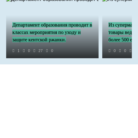
Департамент образования проводит в
Из супермарк
классах мероприятия по уходу и
товары ведущ
защите кентской ржанки.
более 500 евр
1
0
27
0
0
0
3