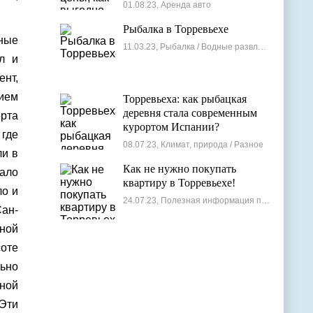
лучшие варианты
01.08.23, Аренда авто
Рыбалка в Торревьехе
чные
11.03.23, Рыбалка / Водные развлечения
л и
ент,
нием
Торревьеха: как рыбацкая
деревня стала современным
рта
курортом Испании?
 где
08.07.23, Климат, природа / Разное
ли в
Как не нужно покупать
нало
квартиру в Торревьехе!
ло и
24.07.23, Полезная информация по недвижимости
Сан-
чной
оте
ьно
ьной
 Эти