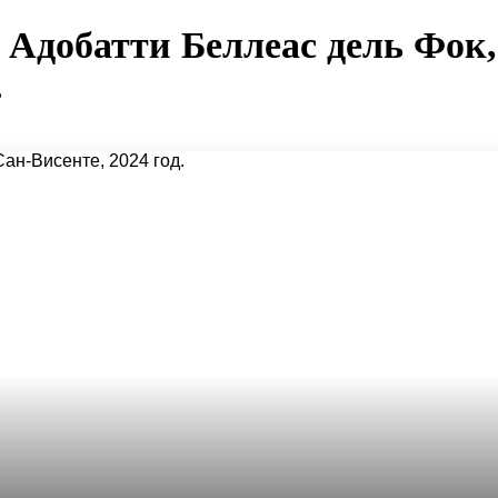
 Адобатти Беллеас дель Фок,
.