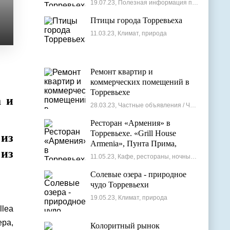
19.07.23, Полезная информация по недвижимости
Птицы города Торревьеха
11.03.23, Климат, природа
Ремонт квартир и
коммерческих помещений в
Торревьехе
а и
28.03.23, Частные объявления / Частные мастера
Ресторан «Армения» в
Торревьехе. «Grill House
из
Armenia», Пунта Прима,
 из
Испания
11.05.23, Кафе, рестораны, ночные клубы
Солевые озера - природное
чудо Торревьехи
19.05.23, Климат, природа
llea
ера,
Колоритный рынок