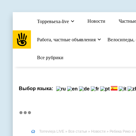
Новости
Частные
Торревьеха-live
Работа, частные объявления
Велосипеды,
Все рубрики
Выбор языка:
Torrevieja LIVE
»
Все статьи
»
Новости
» Ребека Рико и 