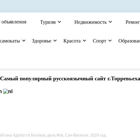
 объявления
Туризм
Недвижимость
Ремон
 самокаты
Здоровье
Красота
Спорт
Образова
Cамый популярный русскоязычный сайт г.Торревьех
Айтана Адобатти Беллеас дель Фок, Сан-Висенте, 2024 год.