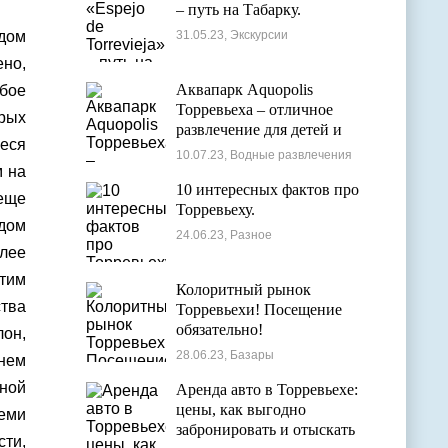
– путь на Табарку.
дом
31.05.23, Экскурсии
но,
Аквапарк Aquopolis
бое
Торревьеха – отличное
рых
развлечение для детей и
еся
взрослых
10.07.23, Водные развлечения
м на
10 интересных фактов про
еще
Торревьеху.
адом
24.06.23, Разное
олее
тим
Колоритный рынок
ства
Торревьехи! Посещение
обязательно!
лон,
28.06.23, Базары
нем
рной
Аренда авто в Торревьехе:
цены, как выгодно
еми
забронировать и отыскать
сти,