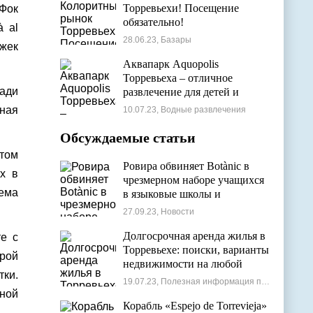
Торревьехи! Посещение
Фок
обязательно!
à al
28.06.23, Базары
ужек
Аквапарк Aquopolis
Торревьеха – отличное
ади
развлечение для детей и
взрослых
йная
10.07.23, Водные развлечения
Обсуждаемые статьи
том
Ровира обвиняет Botànic в
х в
чрезмерном наборе учащихся
ема
в языковые школы и
проблемах с ассигнованиями
27.09.23, Новости
Долгосрочная аренда жилья в
те с
Торревьехе: поиски, варианты
орой
недвижимости на любой
тки.
бюджет
19.07.23, Полезная информация по недвижимости
нной
Корабль «Espejo de Torrevieja»