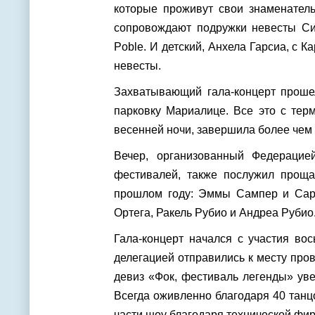
которые проживут свои знаменател
сопровождают подружки невесты Сил
Poble. И детский, Анхела Гарсиа, с К
невесты.
Захватывающий гала-концерт проше
парковку Мариалице. Все это с терм
весенней ночи, завершила более чем
Вечер, организованный Федерацие
фестивалей, также послужил прощ
прошлом году: Эммы Сампер и Сар
Ортега, Ракель Рубио и Андреа Рубио
Гала-концерт начался с участия во
делегацией отправились к месту пров
девиз «Фок, фестиваль легенды» ув
Всегда оживленно благодаря 40 танц
части шоу благодаря технической фир