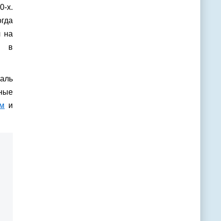
-х.
огда
л на
ь в
уаль
рные
м
и