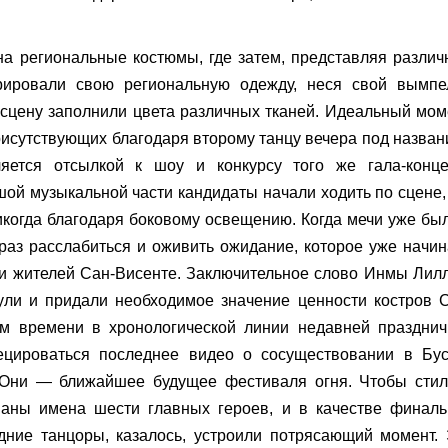
на региональные костюмы, где затем, представляя разли
рировали свою региональную одежду, неся свой вымпе
 сцену заполнили цвета различных тканей. Идеальный мом
рисутствующих благодаря второму танцу вечера под назва
ляется отсылкой к шоу и конкурсу того же гала-конце
шой музыкальной части кандидаты начали ходить по сцене,
икогда благодаря боковому освещению. Когда мечи уже бы
раз расслабиться и оживить ожидание, которое уже начи
 и жителей Сан-Висенте. Заключительное слово Инмы Лил
ули и придали необходимое значение ценности костров 
ем времени в хронологической линии недавней праздни
оецироваться последнее видео о сосуществовании в Бус
Они — ближайшее будущее фестиваля огня. Чтобы стил
званы имена шести главных героев, и в качестве финал
дние танцоры, казалось, устроили потрясающий момент.