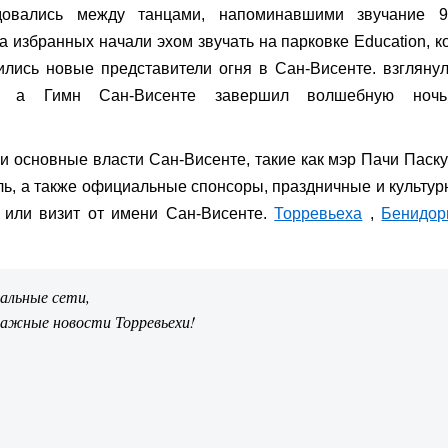
довались между танцами, напоминавшими звучание 90
избранных начали эхом звучать на парковке Education, к
ились новые представители огня в Сан-Висенте. взгляну
и, а Гимн Сан-Висенте завершил волшебную ноч
ли основные власти Сан-Висенте, такие как мэр Пачи Паск
ль, а также официальные спонсоры, праздничные и культу
 или визит от имени Сан-Висенте.
Торревьеха
,
Бенидор
иальные сети,
важные новости Торревьехи!