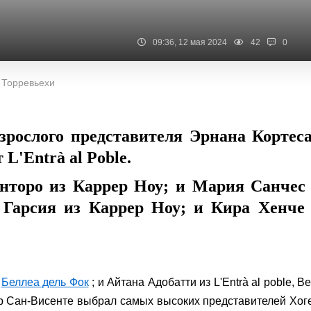
09:36, 12 мая 2024
42
0
 Торревьехи
зрослого представителя Эрнана Кортес
 L'Entrà al Poble.
торо из Каррер Ноу; и Мария Санчес 
а Гарсия из Каррер Ноу; и Кира Хенче
я
Беллеа дель Фок
; и Айтана Адобатти из L'Entrà al poble, Be
ечер Сан-Висенте выбрал самых высоких представителей Хог