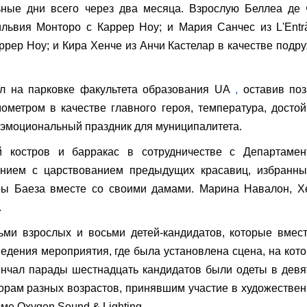
ьные дни всего через два месяца. Взрослую Беллеа де 
ьвия Монторо с Каррер Ноу; и Мария Санчес из L'Entr
аррер Ноу; и Кира Хенче из Анчи Кастелар в качестве подр
л на парковке факультета образования UA
,
оставив поз
ометром в качестве главного героя, температура, досто
 эмоциональный праздник для муниципалитета.
й костров и барракас в сотрудничестве с Департамен
анием с царствованием предыдущих красавиц, избранны
ы Баеза вместе со своими дамами. Марина Навалон, Х
.
сьми взрослых и восьми детей-кандидатов, которые вмес
едения мероприятия, где была установлена ​​сцена, на кот
енчал парады шестнадцать кандидатов были одеты в девя
орам разных возрастов, принявшим участие в художестве
ме Oxygen Sound & Lighting.