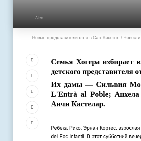
Alex
Новые представители огня в Сан-Висенте / Новости
Семья Хогера избирает в
детского представителя от
Их дамы — Сильвия Мон
L'Entrà al Poble; Анхел
Анчи Кастелар.
Ребека Рико, Эрнан Кортес, взросла
del Foc infantil. В этот субботний в