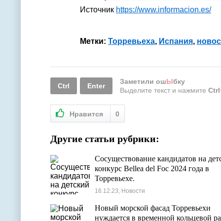
Источник
https://www.informacion.es/
Метки:
Торревьеха
,
Испания
,
новос
Заметили ош
Ы
бку
Ctrl
Enter
Выделите текст и нажмите
Ctr
Нравится
0
Другие статьи рубрики:
Сосуществование кандидатов на дет
конкурс Bellea del Foc 2024 года в
Торревьехе.
16.12.23, Новости
Новый морской фасад Торревьехи
нуждается в временной кольцевой ра