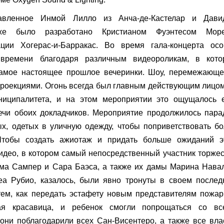
тавленное Инмой Лилло из Анча-де-Кастелар и Дави
кже было разработано Кристианом Фуэнтесом Море
ции Хогерас-и-Барракас. Во время гала-концерта осо
времени благодаря различным видеороликам, в кото
самое настоящее прошлое вечеринки. Шоу, перемежающе
проекциями. Огонь всегда был главным действующим лицо
униципалитета, и на этом мероприятии это ощущалось 
речи обоих докладчиков. Мероприятие продолжилось пар
лых, одетых в уличную одежду, чтобы поприветствовать б
Чтобы создать ажиотаж и придать больше ожиданий э
идео, в котором самый непосредственный участник торже
ма Сампер и Сара Баэса, а также их дамы Марина Нава
еа Рубио, казалось, были явно тронуты в своем послед
тем, как передать эстафету новым представителям пожа
я красавица, и ребенок смогли попрощаться со вс
они поблагодарили всех Сан-Висентеро, а также все вла