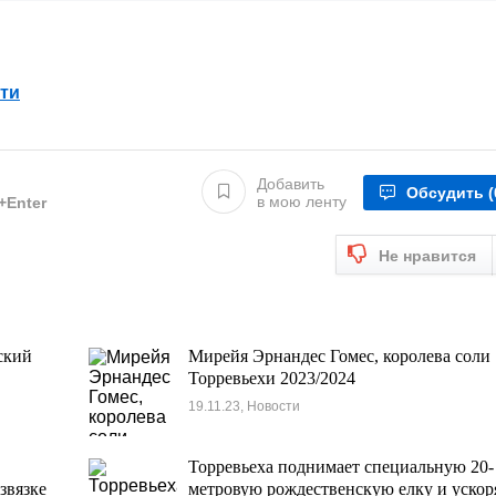
ти
Добавить
Обсудить
(
в мою ленту
l+Enter
Не нравится
ский
Мирейя Эрнандес Гомес, королева соли
Торревьехи 2023/2024
19.11.23, Новости
Торревьеха поднимает специальную 20-
звязке
метровую рождественскую елку и ускор