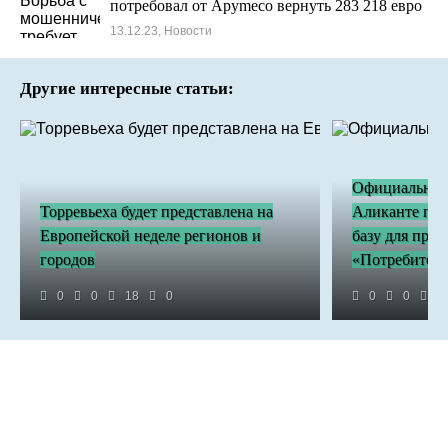
потребовал от Apymeco вернуть 283 218 евро
13.12.23, Новости
Другие интересные статьи:
Официальный
Торревьеха будет представлена ​​на
Аликанте пу
Европейской неделе регионов и
базу для при
городов
«Потребитель
0
0
18
0
0
0
3