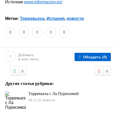
Источник
www.informacion.es/
Метки:
Торревьеха
,
Испания
,
новости
Добавить
Обсудить
(0)
в мою ленту
0
0
Другие статьи рубрики:
Торревьеха с Ла Пурисимой
09.12.23, Новости