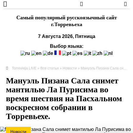
Cамый популярный русскоязычный сайт
г.Торревьеха
7 Августа 2026, Пятница
Выбор языка:
Torrevieja LIVE
»
Все статьи
»
Новости
» Мануэль Пизана Сала снимет мантилью Ла Пурисима во время шествия на Пасхальном воскресном собрании в Торревьехе.
Мануэль Пизана Сала снимет
мантилью Ла Пурисима во
время шествия на Пасхальном
воскресном собрании в
Торревьехе.
Новости