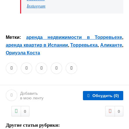
Instagram
Метки:
аренда недвижимости в Торревьехе
,
аренда квартир в Испании
,
Торревьеха
,
Аликанте
,
Ориуэла Коста
Добавить
Обсудить
(0)
в мою ленту
0
0
Другие статьи рубрики: