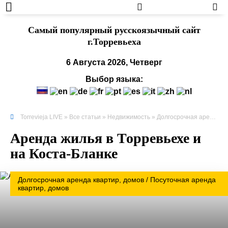
Cамый популярный русскоязычный сайт
г.Торревьеха
6 Августа 2026, Четверг
Выбор языка:
Torrevieja LIVE
»
Все статьи
»
Недвижимость
»
Долгосрочная аренда квартир, домов
Аренда жилья в Торревьехе и
на Коста-Бланке
1 €
Долгосрочная аренда квартир, домов / Посуточная аренда
квартир, домов