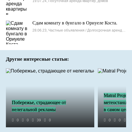
19.07.24, Посуточная аренда квартир, домов
Сдам комнату в бунгало в Ориуеле Коста.
28.06.23, Частные объявления / Долгосрочная аренда квартир, домов
Другие интересные статьи:
Matral Projec
Побережье, страдающее от
метеостанций
нелегальной рекламы
в самом центр
0
0
39
0
0
0
3