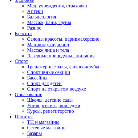
Здоровье
Мед. учреждения, страховка
Аптеки
Бальнеология
Массаж, бани, сауны
Разное
Красота
Салоны красоты, парикмахерские
Маникюр, педикюр
Массаж лица и тела
Лазерные процедуры, эпиляция
Спорт
Тренажерные залы, фитнес-клубы
Спортивные секции
Бассейны
Спорт для детей
Спорт на открытом воздухе
Образование
Школы, детские сады
Университеты, колледжи
Курсы, репетиторство
Шопинг
ТЦ и магазины
Сетевые магазины
Базары