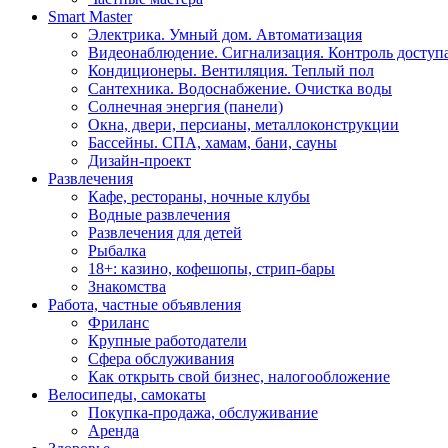
Smart Master
Электрика. Умный дом. Автоматизация
Видеонаблюдение. Сигнализация. Контроль доступ
Кондиционеры. Вентиляция. Теплый пол
Сантехника. Водоснабжение. Очистка воды
Солнечная энергия (панели)
Окна, двери, персианы, металлоконструкции
Бассейны. СПА, хамам, бани, сауны
Дизайн-проект
Развлечения
Кафе, рестораны, ночные клубы
Водные развлечения
Развлечения для детей
Рыбалка
18+: казино, кофешопы, стрип-бары
Знакомства
Работа, частные объявления
Фриланс
Крупные работодатели
Сфера обслуживания
Как открыть свой бизнес, налогообложение
Велосипеды, самокаты
Покупка-продажа, обслуживание
Аренда