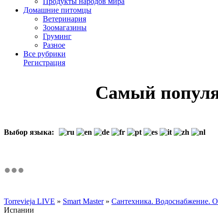
Продукты народов мира
Домашние питомцы
Ветеринария
Зоомагазины
Груминг
Разное
Все рубрики
Регистрация
Cамый популя
Выбор языка:
Torrevieja LIVE
»
Smart Master
»
Сантехника. Водоснабжение. О
Испании