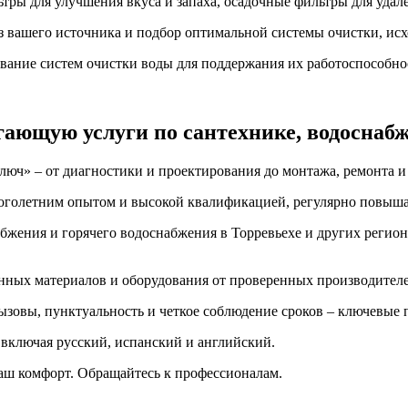
тры для улучшения вкуса и запаха, осадочные фильтры для уда
 вашего источника и подбор оптимальной системы очистки, исх
вание систем очистки воды для поддержания их работоспособно
ающую услуги по сантехнике, водоснаб
люч» – от диагностики и проектирования до монтажа, ремонта и
голетним опытом и высокой квалификацией, регулярно повыша
жения и горячего водоснабжения в Торревьехе и других регион
анных материалов и оборудования от проверенных производителе
ызовы, пунктуальность и четкое соблюдение сроков – ключевые 
 включая русский, испанский и английский.
аш комфорт. Обращайтесь к профессионалам.