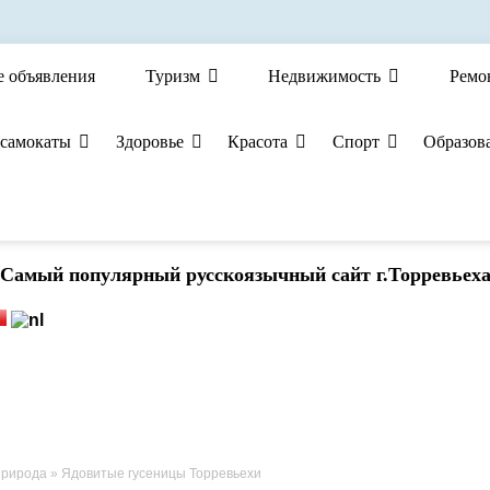
е объявления
Туризм
Недвижимость
Ремо
 самокаты
Здоровье
Красота
Спорт
Образов
Cамый популярный русскоязычный сайт г.Торревьех
природа
» Ядовитые гусеницы Торревьехи