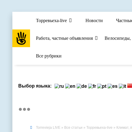
Торревьеха-live
Новости
Частны
Работа, частные объявления
Велосипеды,
Все рубрики
Выбор языка:
Torrevieja LIVE
»
Все статьи
»
Торревьеха-live
»
Климат, 