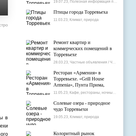
19.07.23, Полезная информация по недвижимости
Птицы города Торревьеха
11.03.23, Климат, природа
стро
Ремонт квартир и
коммерческих помещений в
Торревьехе
28.03.23, Частные объявления / Частные мастера
Ресторан «Армения» в
Торревьехе. «Grill House
Armenia», Пунта Прима,
Испания
11.05.23, Кафе, рестораны, ночные клубы
Солевые озера - природное
чудо Торревьехи
19.05.23, Климат, природа
ты в
ьехи
Колоритный рынок
ого