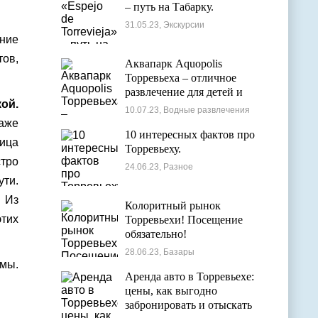
– путь на Табарку.
31.05.23, Экскурсии
ение
ов,
Аквапарк Aquopolis
Торревьеха – отличное
развлечение для детей и
ой.
взрослых
10.07.23, Водные развлечения
даже
10 интересных фактов про
ница
Торревьеху.
тро
24.06.23, Разное
ти.
. Из
Колоритный рынок
тих
Торревьехи! Посещение
обязательно!
28.06.23, Базары
имы.
Аренда авто в Торревьехе:
цены, как выгодно
забронировать и отыскать