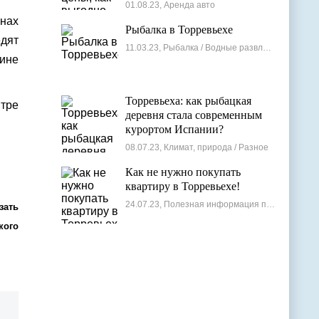
лучшие варианты
01.08.23, Аренда авто
нах
Рыбалка в Торревьехе
едят
11.03.23, Рыбалка / Водные развлечения
аине
Торревьеха: как рыбацкая
нтре
деревня стала современным
курортом Испании?
08.07.23, Климат, природа / Разное
Как не нужно покупать
квартиру в Торревьехе!
24.07.23, Полезная информация по недвижимости
зать
кого