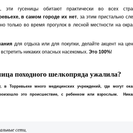
, эти гусеницы обитают практически во всех стра
ревьехе, в самом городе их нет
, за этим пристально сл
но только во время прогулок в лесной местности на окр
пания
для отдыха или для покупки, делайте акцент на це
е встретить никаких опасных насекомых.
Это 100%
!
ница походного шелкопряда ужалила?
, в Торревьехе много медицинских учреждений, где могут ока
роизошло это происшествие, с ребенком или взрослым. Ника
иальные сети,