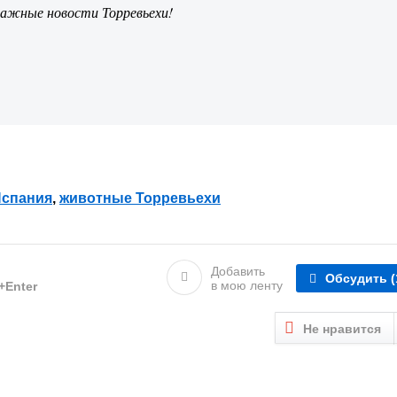
важные новости Торревьехи!
спания
,
животные Торревьехи
Добавить
Обсудить
(
в мою ленту
l+Enter
Не нравится