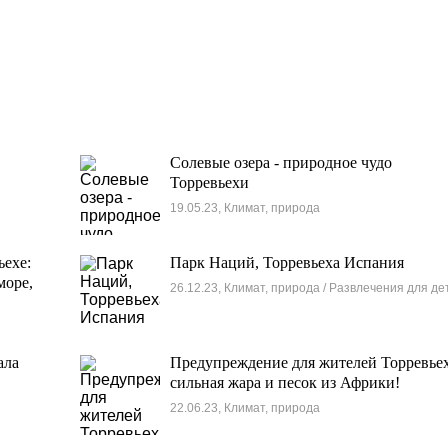
Солевые озера - природное чудо
Торревьехи
19.05.23, Климат, природа
ехе:
Парк Наций, Торревьеха Испания
море,
26.12.23, Климат, природа / Развлечения для де
ала
Предупреждение для жителей Торревье
сильная жара и песок из Африки!
22.06.23, Климат, природа