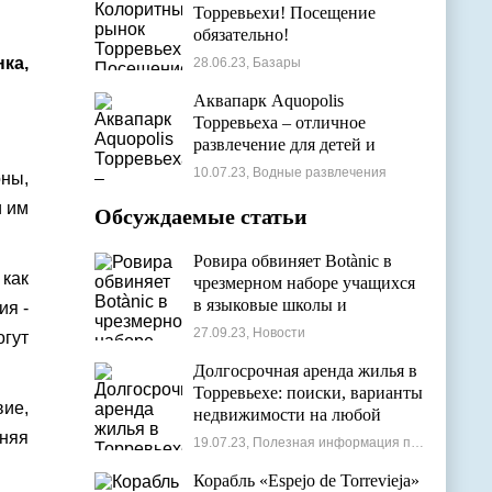
Торревьехи! Посещение
обязательно!
ка,
28.06.23, Базары
Аквапарк Aquopolis
Торревьеха – отличное
развлечение для детей и
взрослых
10.07.23, Водные развлечения
оны,
и им
Обсуждаемые статьи
Ровира обвиняет Botànic в
 как
чрезмерном наборе учащихся
в языковые школы и
ия -
проблемах с ассигнованиями
27.09.23, Новости
огут
Долгосрочная аренда жилья в
Торревьехе: поиски, варианты
ие,
недвижимости на любой
бюджет
няя
19.07.23, Полезная информация по недвижимости
Корабль «Espejo de Torrevieja»