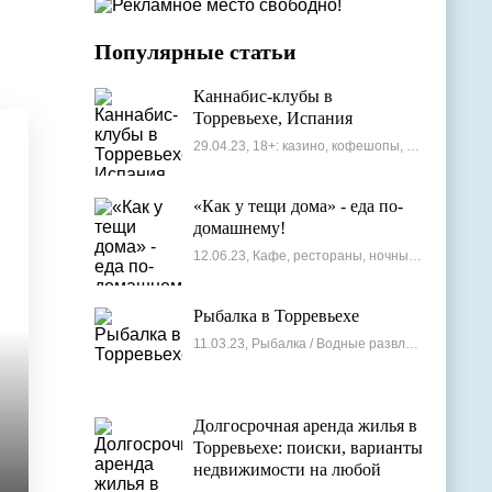
Популярные статьи
Каннабис-клубы в
Торревьехе, Испания
29.04.23, 18+: казино, кофешопы, стрип-бары
«Как у тещи дома» - еда по-
домашнему!
12.06.23, Кафе, рестораны, ночные клубы
Рыбалка в Торревьехе
11.03.23, Рыбалка / Водные развлечения
Долгосрочная аренда жилья в
Торревьехе: поиски, варианты
недвижимости на любой
бюджет