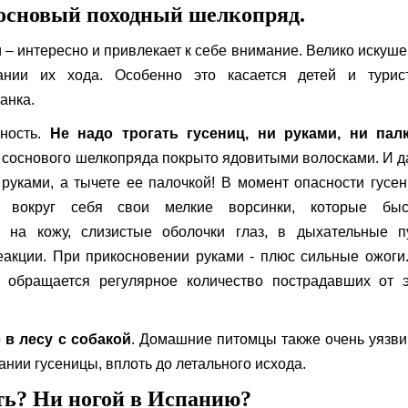
сосновый походный шелкопряд.
 – интересно и привлекает к себе внимание. Велико искуш
ании их хода. Особенно это касается детей и турист
анка.
сность.
Не надо трогать гусениц, ни руками, ни палк
ы соснового шелкопряда покрыто ядовитыми волосками. И 
 руками, а тычете ее палочкой! В момент опасности гусе
т вокруг себя свои мелкие ворсинки, которые быс
т на кожу, слизистые оболочки глаз, в дыхательные пу
акции. При прикосновении руками - плюс сильные ожоги
 обращается регулярное количество пострадавших от э
 в лесу с собакой
. Домашние питомцы также очень уязв
ании гусеницы, вплоть до летального исхода.
ть? Ни ногой в Испанию?