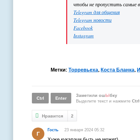
чтобы не пропустить самые 
Telegram для общения
Telegram новости
Facebook
Instagram
Метки:
Торревьеха
,
Коста Бланка
,
И
Заметили ош
Ы
бку
Ctrl
Enter
Выделите текст и нажмите
Ctr
Нравится
2
Гость
23 января 2024 05:32
Г
Хуже кукарачи быть не может)