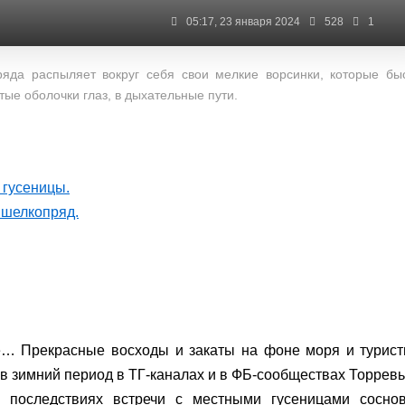
05:17, 23 января 2024
528
1
яда распыляет вокруг себя свои мелкие ворсинки, которые бы
тые оболочки глаз, в дыхательные пути.
 гусеницы.
 шелкопряд.
це… Прекрасные восходы и закаты на фоне моря и турис
 в зимний период в ТГ-каналах и в ФБ-сообществах Торрев
х последствиях встречи с местными гусеницами соснов