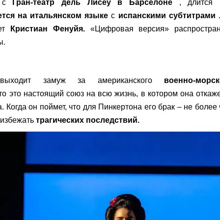
о с
Гран-театр дель Лисеу в Барселоне
, длится
ется на итальянском языке
с
испанскими субтитрами
.
ает
Кристиан Фенуйя.
«Цифровая версия» распростран
ы.
выходит замуж за американского
военно-морск
о это настоящий союз на всю жизнь, в котором она откаж
. Когда он поймет, что для Пинкертона его брак – не более
 избежать
трагических последствий.