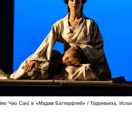
 (Чио Чио Сан) в «Мадам Баттерфляй»
/ Торревьеха, Испа