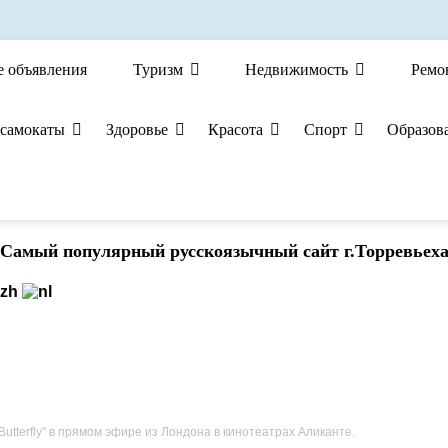
е объявления
Туризм
Недвижимость
Ремо
 самокаты
Здоровье
Красота
Спорт
Образов
Cамый популярный русскоязычный сайт г.Торревьех
utterfly" в прямом эфире из Лондона в кинотеатрах Аликанте.