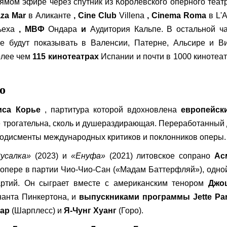
ямом эфире через спутник из Королевского оперного теат
aza Mar
в Аликанте
, Cine Club
Villena
, Cinema Roma
в L'A
ьеха
, МВФ
Ондара
и
Аудитория Кальпе. В остальной ча
е будут показывать в Валенсии, Патерне, Альсире и В
олее чем
115 кинотеатрах
Испании и почти в 1000 кинотеа
о
иса Корье
, партитура которой вдохновлена
​​европейс
 трогательна, сколь и душераздирающая. Переработанный
лодисменты международных критиков и поклонников оперы.
усалка»
(2023) и
«Енуфа»
(2021) литовское сопрано
Ас
опере в партии Чио-Чио-Сан («Мадам Баттерфляй»), одно
ртий. Он сыграет вместе с американским тенором
Джо
нанта Пинкертона, и
выпускниками программы Jette Par
сар
(Шарплесс) и
Я-Чунг Хуанг
(Горо).