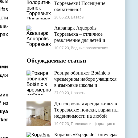
ра в
Торревьехи! Посещение
lfàs
обязательно!
сти
28.06.23, Базары
ила-
Аквапарк Aquopolis
Торревьеха – отличное
трах
развлечение для детей и
взрослых
10.07.23, Водные развлечения
Обсуждаемые статьи
кими
Ровира обвиняет Botànic в
 для
чрезмерном наборе учащихся
в языковые школы и
проблемах с ассигнованиями
27.09.23, Новости
мик
й из
Долгосрочная аренда жилья в
Торревьехе: поиски, варианты
шуа
недвижимости на любой
ker
бюджет
19.07.23, Полезная информация по недвижимости
Корабль «Espejo de Torrevieja»