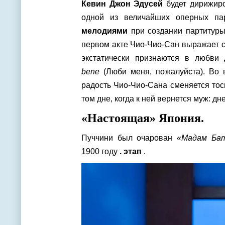
Кевин Джон Эдусей
будет дирижиро
одной из величайших оперных па
мелодиями
при создании партитуры
первом акте Чио-Чио-Сан выражает 
экстатически признаются в любви
bene
(Люби меня, пожалуйста). Во в
радость Чио-Чио-Сана сменяется то
том дне, когда к ней вернется муж: дн
«Настоящая» Япония.
Пуччини был очарован
«Мадам Ба
1900 году
. этап
.