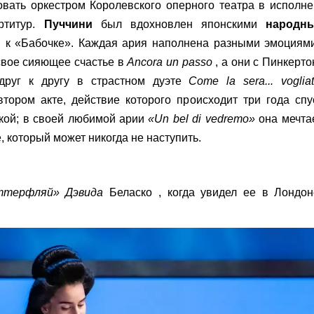
вать оркестром Королевского оперного театра в исполн
ртитур.
Пуччини
был вдохновлен японскими
народн
 к «Бабочке». Каждая ария наполнена разными эмоциями
свое сияющее счастье в
Ancora un passo
, а они с Пинкерт
 друг к другу в страстном дуэте
Come la sera... voglia
тором акте, действие которого происходит три года спу
ской; в своей любимой арии
«Un bel di vedremo»
она мечта
е, который может никогда не наступить.
ттерфляй»
Дэвида
Беласко , когда увидел ее в Лондон