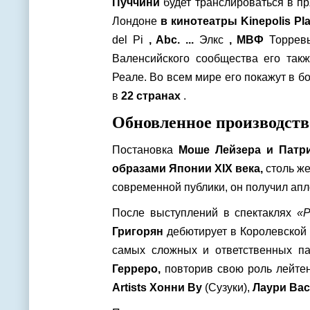
Пуччини
будет транслироваться в пр
Лондоне
в кинотеатры Kinepolis Pl
del Pi
, Abc. ...
Элкс
, МВФ
Торрев
Валенсийского сообщества его такж
Реале. Во всем мире его покажут в б
в
22 странах
.
Обновленное производств
Постановка
Моше Лейзера и Патр
образами Японии XIX века,
столь же
современной публики, он получил ап
После выступлений в спектаклях
«Р
Григорян
дебютирует в Королевской 
самых сложных и ответственных па
Герреро,
повторив свою роль лейте
Artists Хонни Ву
(Сузуки),
Лаури Ва