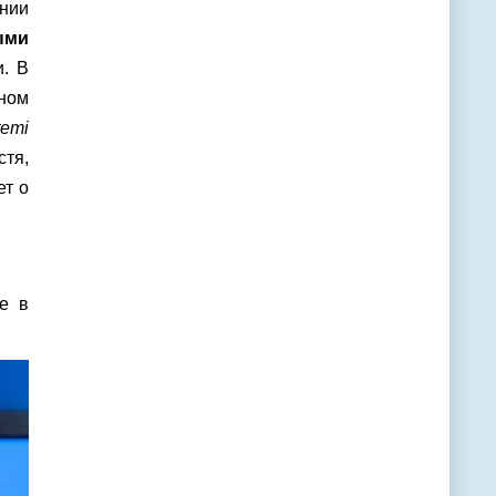
ении
ыми
. В
оном
temi
стя,
ет о
е в