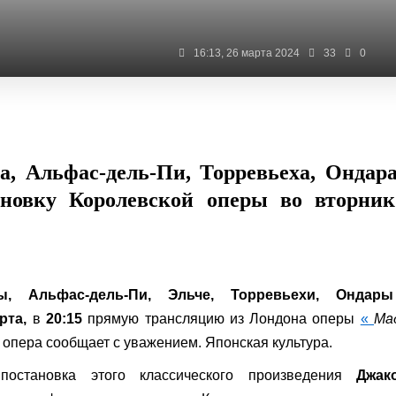
16:13, 26 марта 2024
33
0
а, Альфас-дель-Пи, Торревьеха, Ондар
ановку Королевской оперы во вторник
ы, Альфас-дель-Пи, Эльче, Торревьехи, Ондар
рта,
в
20:15
прямую трансляцию из Лондона оперы
«
Ма
опера сообщает с уважением. Японская культура.
постановка этого классического произведения
Джак