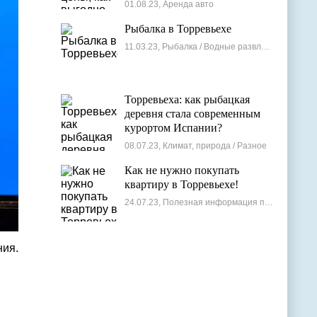
лучшие варианты
01.08.23, Аренда авто
Рыбалка в Торревьехе
11.03.23, Рыбалка / Водные развлечения
Торревьеха: как рыбацкая
деревня стала современным
курортом Испании?
08.07.23, Климат, природа / Разное
Как не нужно покупать
квартиру в Торревьехе!
24.07.23, Полезная информация по недвижимости
ния.