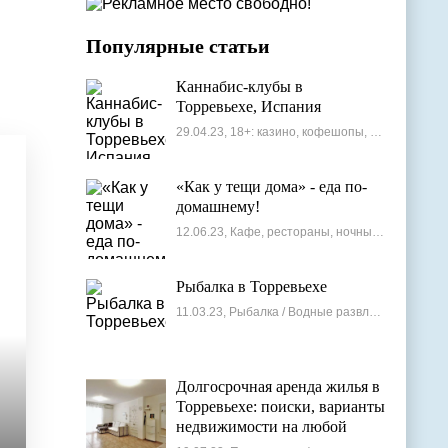
Популярные статьи
Каннабис-клубы в
Торревьехе, Испания
29.04.23, 18+: казино, кофешопы, стрип-бары
«Как у тещи дома» - еда по-
домашнему!
12.06.23, Кафе, рестораны, ночные клубы
Рыбалка в Торревьехе
11.03.23, Рыбалка / Водные развлечения
Долгосрочная аренда жилья в
Торревьехе: поиски, варианты
недвижимости на любой
бюджет