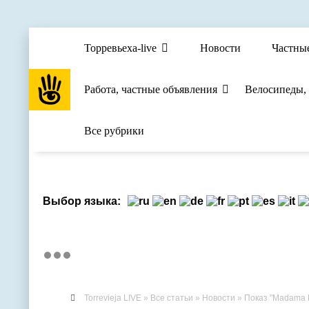
Торревьеха-live
Новости
Частны
Работа, частные объявления
Велосипеды,
Все рубрики
Выбор языка:
Torrevieja LIVE
»
Все статьи
»
Новости
» Показ "Madama B