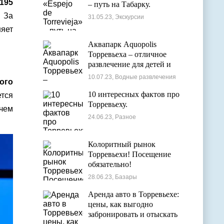
195
– путь на Табарку.
 За
31.05.23, Экскурсии
яет
Аквапарк Aquopolis
Торревьеха – отличное
развлечение для детей и
взрослых
10.07.23, Водные развлечения
ого
10 интересных фактов про
ется
Торревьеху.
 чем
24.06.23, Разное
Колоритный рынок
Торревьехи! Посещение
обязательно!
28.06.23, Базары
Аренда авто в Торревьехе:
цены, как выгодно
забронировать и отыскать