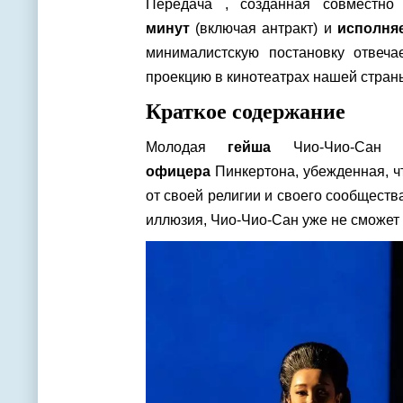
Передача , созданная совместн
минут
(включая антракт) и
исполня
минималистскую постановку отвеч
проекцию в кинотеатрах нашей стран
Краткое содержание
Молодая
гейша
Чио-Чио-Сан 
офицера
Пинкертона, убежденная, чт
от своей религии и своего сообщества
иллюзия, Чио-Чио-Сан уже не сможет