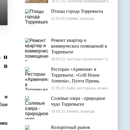
19.07.23, Полезная информация по недвижимости
Птицы города Торревьеха
11.03.23, Климат, природа
Ремонт квартир и
коммерческих помещений в
Торревьехе
а и
28.03.23, Частные объявления / Частные мастера
 в
Ресторан «Армения» в
Торревьехе. «Grill House
Armenia», Пунта Прима,
Испания
11.05.23, Кафе, рестораны, ночные клубы
ы и
Солевые озера - природное
чудо Торревьехи
дам
19.05.23, Климат, природа
омо
Колоритный рынок