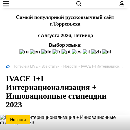
Cамый популярный русскоязычный сайт
г.Торревьеха
7 Августа 2026, Пятница
Выбор языка:
Torrevieja LIVE
»
Все статьи
»
Новости
» IVACE I+I Интернационализация + Инновационные стипендии 2023
IVACE I+I
Интернационализация +
Инновационные стипендии
2023
Новости