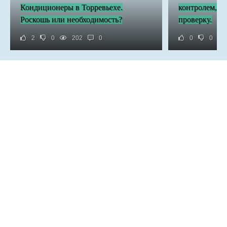
Кондиционеры в Торревьехе.
контролем, а
Роскошь или необходимость?
проверку.
2
0
202
0
0
0