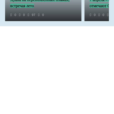
встречая лето
отмечают Стр
0
0
97
0
0
0
3