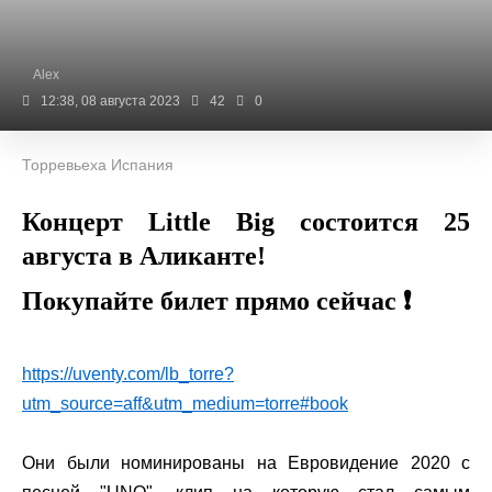
Alex
12:38, 08 августа 2023
42
0
Торревьеха Испания
Концерт Little Big состоится 25
августа в Аликанте!
Покупайте билет прямо сейчас ❗️
https://uventy.com/lb_torre?
utm_source=aff&utm_medium=torre#book
Они были номинированы на Евровидение 2020 с