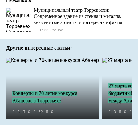
Муниципальный театр Торревьехи:
Современное здание из стекла и металла,
знаменитые артисты и интересные факты
11.07.23, Разное
Другие интересные статьи:
27 марта комп
Концерты и 70-летие конкурса
бюджетный вы
Абанерас в Торревьехе
между Аликан
0
0
62
0
3
0
4